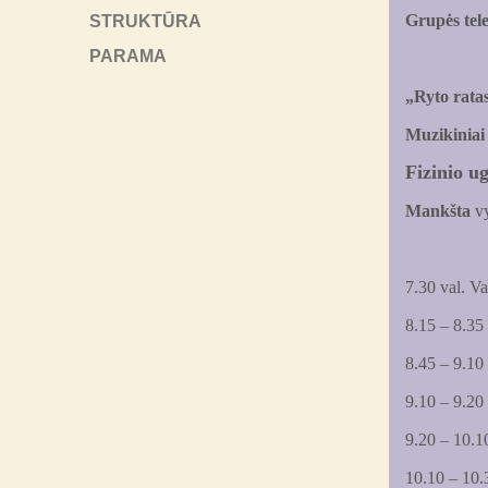
Grupės tel
STRUKTŪRA
PARAMA
„Ryto rata
Muzikiniai
Fizinio 
Mankšta
vy
7.30 val. Va
8.15 – 8.35
8.45 – 9.10 
9.10 – 9.20 
9.20 – 10.10
10.10 – 10.3