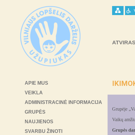
ATVIRAS
IKIMO
APIE MUS
VEIKLA
ADMINISTRACINĖ INFORMACIJA
G
rupėje „Va
GRUPĖS
Vaikų amžiu
NAUJIENOS
Grupės dar
SVARBU ŽINOTI