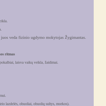
ikla.
a.
ke juos veda fizinio ugdymo mokytojas Žygimantas.
os ritmas
okalbiai, laisva vaikų veikla, žaidimai.
imui.
ūrio lazdelės, obuoliai, obuolių sultys, morkos).