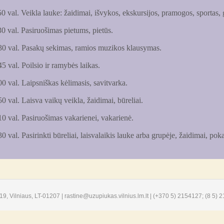
0 val. Veikla lauke: žaidimai, išvykos, ekskursijos, pramogos, sportas, 
0 val. Pasiruošimas pietums, pietūs.
30 val. Pasakų sekimas, ramios muzikos klausymas.
5 val. Poilsio ir ramybės laikas.
0 val. Laipsniškas kėlimasis, savitvarka.
0 val. Laisva vaikų veikla, žaidimai, būreliai.
10 val. Pasiruošimas vakarienei, vakarienė.
0 val. Pasirinkti būreliai, laisvalaikis lauke arba grupėje, žaidimai, pokal
. 19, Vilniaus, LT-01207 | rastine@uzupiukas.vilnius.lm.lt | (+370 5) 2154127; (8 5)